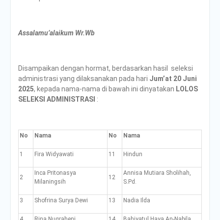
Assalamu’alaikum Wr.Wb
Disampaikan dengan hormat, berdasarkan hasil seleksi
administrasi yang dilaksanakan pada hari
Jum’at 20 Juni
2025
, kepada nama-nama di bawah ini dinyatakan
LOLOS
SELEKSI ADMINISTRASI
:
No
Nama
No
Nama
1
Fira Widyawati
11
Hindun
Inca Pritonasya
Annisa Mutiara Sholihah,
2
12
Milaningsih
S.Pd.
3
Shofrina Surya Dewi
13
Nadia Ilda
4
Rina Nugraheni
14
Bahiyatul Haya An-Nabila