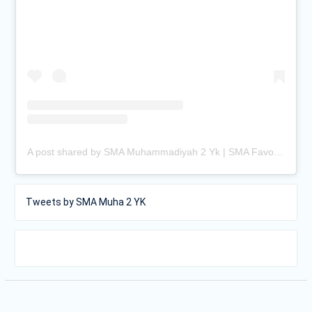
A post shared by SMA Muhammadiyah 2 Yk | SMA Favorit Jogja (@smamuhayogya)
Tweets by SMA Muha 2 YK