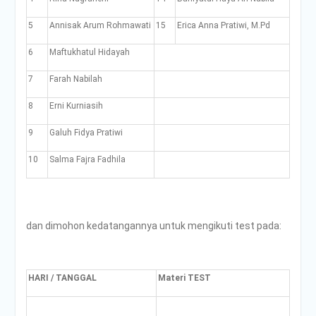
5
Annisak Arum Rohmawati
15
Erica Anna Pratiwi, M.Pd
6
Maftukhatul Hidayah
7
Farah Nabilah
8
Erni Kurniasih
9
Galuh Fidya Pratiwi
10
Salma Fajra Fadhila
dan dimohon kedatangannya untuk mengikuti test pada:
HARI / TANGGAL
Materi TEST