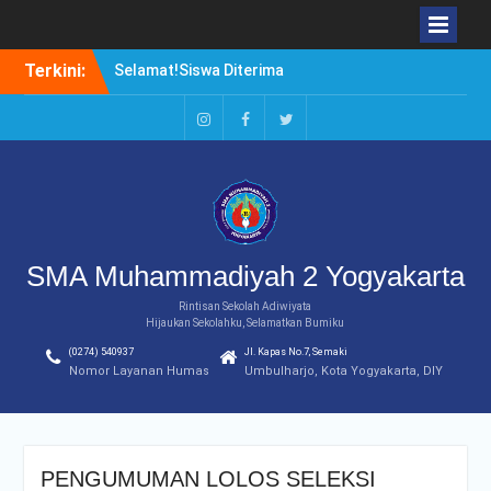
Selamat!Siswa Diterima
Skip
Terkini:
PTN Jalur SBMPTN 2020
to
Borong Prestasi. Agung
content
Setiwan, Kuliah di Luar
Instagram
Facebook
Twitter
Negeri atau di Dalam
Negeri?
Duduki Peringkat Pertama
Rangking Pararel IPA
SMA Muhammadiyah 2 Yogyakarta
Rintisan Sekolah Adiwiyata
Hijaukan Sekolahku, Selamatkan Bumiku
(0274) 540937
Jl. Kapas No.7, Semaki
Nomor Layanan Humas
Umbulharjo, Kota Yogyakarta, DIY
PENGUMUMAN LOLOS SELEKSI