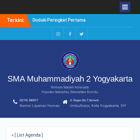
Skip
Terkini:
Duduki Peringkat Pertama
to
Rangking Pararel IPA
content
Selamat!Siswa Diterima
PTN Jalur SBMPTN 2020
Instagram
Facebook
Twitter
Borong Prestasi. Agung
Setiwan, Kuliah di Luar
Negeri atau di Dalam
Negeri?
SMA Muhammadiyah 2 Yogyakarta
Rintisan Sekolah Adiwiyata
Hijaukan Sekolahku, Selamatkan Bumiku
(0274) 540937
Jl. Kapas No.7, Semaki
Nomor Layanan Humas
Umbulharjo, Kota Yogyakarta, DIY
« [ List Agenda ]