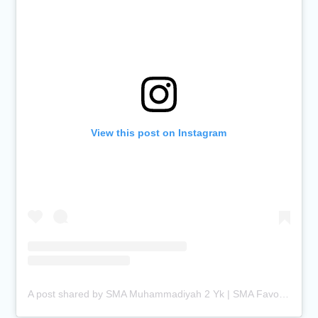
View this post on Instagram
A post shared by SMA Muhammadiyah 2 Yk | SMA Favorit Jogja (@smamuhayogya)