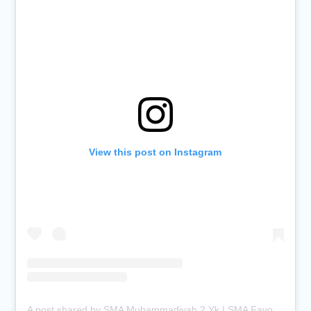
View this post on Instagram
A post shared by SMA Muhammadiyah 2 Yk | SMA Favorit Jogja (@smamuhayogya)