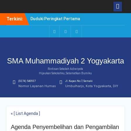
Skip
Terkini:
Duduki Peringkat Pertama
to
Rangking Pararel IPA
content
Selamat!Siswa Diterima
PTN Jalur SBMPTN 2020
Instagram
Facebook
Twitter
Borong Prestasi. Agung
Setiwan, Kuliah di Luar
Negeri atau di Dalam
SMA Muhammadiyah 2 Yogyakarta
Negeri?
Rintisan Sekolah Adiwiyata
Hijaukan Sekolahku, Selamatkan Bumiku
(0274) 540937
Jl. Kapas No.7, Semaki
Nomor Layanan Humas
Umbulharjo, Kota Yogyakarta, DIY
« [ List Agenda ]
Agenda Penyembelihan dan Pengambilan