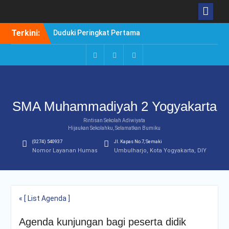
Skip
Terkini:
Duduki Peringkat Pertama
to
Rangking Pararel IPA
content
Selamat!Siswa Diterima
PTN Jalur SBMPTN 2020
Instagram
Facebook
Twitter
Borong Prestasi. Agung
Setiwan, Kuliah di Luar
Negeri atau di Dalam
SMA Muhammadiyah 2 Yogyakarta
Negeri?
Rintisan Sekolah Adiwiyata
Hijaukan Sekolahku, Selamatkan Bumiku
(0274) 540937
Jl. Kapas No.7, Semaki
Nomor Layanan Humas
Umbulharjo, Kota Yogyakarta, DIY
« [ List Agenda ]
Agenda kunjungan bagi peserta didik