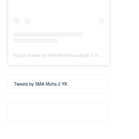
A post shared by SMA Muhammadiyah 2 Yk | SMA Favorit Jogja (@smamuhayogya)
Tweets by SMA Muha 2 YK