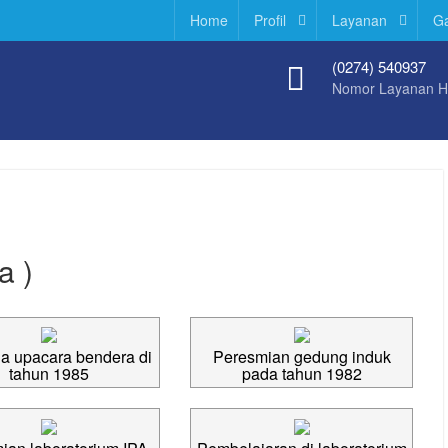
Home
Profil
Layanan
Ga
(0274) 540937
Nomor Layanan 
i
a )
a upacara bendera di
Peresmian gedung induk
tahun 1985
pada tahun 1982