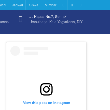
leri
Jadwal
Siswa
Mimbar
Instagram
Facebook
Twitter
Jl. Kapas No.7, Semaki
Humas
Umbulharjo, Kota Yogyakarta, DIY
View this post on Instagram