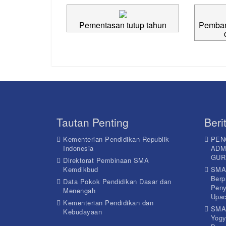
Pementasan tutup tahun
Pemban
Tautan Penting
Beri
Kementerian Pendidikan Republik
PEN
Indonesia
ADM
GUR
Direktorat Pembinaan SMA
Kemdikbud
SMA 
Berp
Data Pokok Pendidikan Dasar dan
Peny
Menengah
Upac
Kementerian Pendidikan dan
SMA
Kebudayaan
Yogy