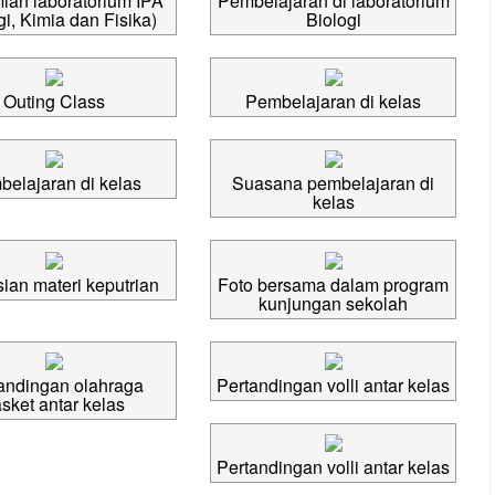
ian laboratorium IPA
Pembelajaran di laboratorium
gi, Kimia dan Fisika)
Biologi
Outing Class
Pembelajaran di kelas
elajaran di kelas
Suasana pembelajaran di
kelas
ian materi keputrian
Foto bersama dalam program
kunjungan sekolah
andingan olahraga
Pertandingan volli antar kelas
sket antar kelas
Pertandingan volli antar kelas