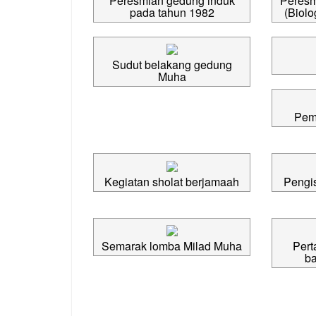
Peresmian gedung induk
Peresm
pada tahun 1982
(Biolo
Sudut belakang gedung
Muha
Pemb
Kegiatan sholat berjamaah
Pengis
Semarak lomba Milad Muha
Pert
ba