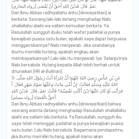
نَعَمْ. قَالَ: فَدَيْنُ اللهِ أَحَقٌ أَنْ يُقْضَى [رواه البخاري].
Dari Ibnu Abbas radhiyallahu anhu [diriwayatkan] ia
berkata: Seorang laki-laki datang menghadap Nabi
shallallahu alaihi wa sallam kemudian berkata: Ya
Rasulullah sungguh ibuku telah wafat padahal ia punya
kewajiban puasa satu bulan, apakah saya dapat berpuasa
menggantikannya? Nabi menjawab: Jika seandainya
ibumu memiliki hutang, apakah engkau akan
membayarkannya? Laki-laki itu menjawab: Iya. Selanjutnya
Nabi bersabda: Hutang kepada Allah lebih berhak untuk
ditunaikan [HR al-Bukhari].
3- عَنِ بْنِ عَباَّسٍ رَضِيَ اللهُ عَنْهُمَا أَنَّ اِمْرَاَةً أَتَتْ رَسُوْلَ اللهِ صَلَّى
اللهُ عَلَيْهِ وَسَلَّمَ فَقَالَتْ: إِنَّ أُمِّي مَاتَتْ وَعَلَيْهَا صَوْمُ شَهْرٍ.فَقَالَ: أَ
فَرَأَيْتِ لَوْ كَانَ عَلَيْهَا دَيْنٌ أَكُنْتِ تَقْضِيْنَهُ؟ قَالَتْ: نَعَمْ، قَالَ : فَدَيْنُ اللهِ
أَحَقٌّ بالْقَضَاءِ [رواه مسلم].
Dari Ibnu Abbas radhiyallahu anhu [diriwayatkan] bahwa
seorang wanita datang menghadap Rasulullah shallallahu
alaihi wa sallam lalu berkata: Ya Rasulullah, sungguh ibu
saya telah meninggal, padahal ia punya kewajiban puasa
satu bulan. Lalu Nabi bersabda: Bagaimana pendapatmu
jika ibumu memiliki hutang, apakah kamu akan