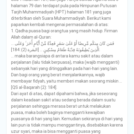
halaman 79 dan terdapat pula pada Himpunan Putusan
Tarjih Muhammadiyah (HPT) halaman 181 yang juga
diterbitkan oleh Suara Muhammadiyah. Berikut kami
paparkan kembali mengenai permasalahan di atas:
1. Qadha puasa bagi orangtua yang masih hidup. Firman
Allah dalam al-Quran:
… فَمَن كَانَ مِنكُم مَّرِيضًا أَوْ عَلَىٰ سَفَرٍ فَعِدَّةٌ مِّنْ أَيَّامٍ أُخَرَ ۚ وَعَلَى
الَّذِينَ يُطِيقُونَهُ فِدْيَةٌ طَعَامُ مِسْكِينٍ … [البقرة (2): 184].
… maka barangsiapa di antara kamu sakit atau dalam
perjalanan (lalu tidak berpuasa), maka (wajib mengganti)
sebanyak hari yang ditinggalkan pada hari-hari yang lain.
Dan bagi orang yang berat menjalankannya, wajib
membayar fidyah, yaitu memberi makan seorang miskin …
[QS al-Baqarah (2): 184].
Dari ayat di atas, dapat dipahami bahwa, jika seseorang
dalam keadaan sakit atau sedang berada dalam suatu
perjalanan sehingga merasa berat untuk melakukan
puasa, maka boleh baginya mengganti kewajiban
puasanya di hari yang lain. Kemudian sekiranya di hari yang
lain pun ia tidak mampu menggantinya, disebabkan karena
uzur syari, maka ia bisa mengganti puasa yang