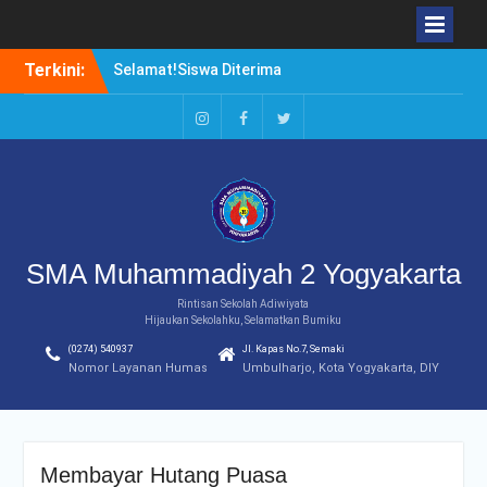
Skip
Terkini:
Selamat!Siswa Diterima
to
PTN Jalur SBMPTN 2020
content
Borong Prestasi. Agung
Setiwan, Kuliah di Luar
Instagram
Facebook
Twitter
Negeri atau di Dalam
Negeri?
Duduki Peringkat Pertama
Rangking Pararel IPA
SMA Muhammadiyah 2 Yogyakarta
Rintisan Sekolah Adiwiyata
Hijaukan Sekolahku, Selamatkan Bumiku
(0274) 540937
Jl. Kapas No.7, Semaki
Nomor Layanan Humas
Umbulharjo, Kota Yogyakarta, DIY
Membayar Hutang Puasa