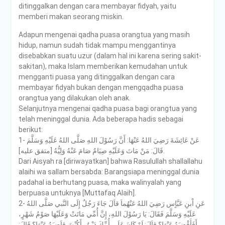
ditinggalkan dengan cara membayar fidyah, yaitu
memberi makan seorang miskin.
Adapun mengenai qadha puasa orangtua yang masih
hidup, namun sudah tidak mampu menggantinya
disebabkan suatu uzur (dalam hal ini karena sering sakit-
sakitan), maka Islam memberikan kemudahan untuk
mengganti puasa yang ditinggalkan dengan cara
membayar fidyah bukan dengan mengqadha puasa
orangtua yang dilakukan oleh anak.
Selanjutnya mengenai qadha puasa bagi orangtua yang
telah meninggal dunia. Ada beberapa hadis sebagai
berikut:
1- عَنْ عَائِشَةَ رَضِيَ اللهُ عَنْهَا: أَنَّ رَسُوْلَ اللهِ صَلَّى اللهُ عَلَيْهِ وَسَلَّمَ
قَالَ: مَنْ مَاتَ وَعَلَيْهِ صِيَامٌ صَامَ عَنْهُ وَلِيُّهُ [متفق عليه].
Dari Aisyah ra [diriwayatkan] bahwa Rasulullah shallallahu
alaihi wa sallam bersabda: Barangsiapa meninggal dunia
padahal ia berhutang puasa, maka walinyalah yang
berpuasa untuknya [Muttafaq Alaih].
2- عَنِ اْبنِ عَبَّاٍس رَضِيَ اللهُ عَنْهُماَ قاَلَ جَاءَ رَجُلٌ إِلَى النَّبي صَلَّى اللهُ
عَلَيْهِ وَسَلَّمَ فَقَالَ: يَا رَسُوْلَ اللهِ، إِنَّ أُمِّي مَاتَتْ وَعَلَيْهَا صَوْمُ شَهْرٍ،
أَفَأَقْضِيَهُ عَنْهَا؟ قاَلَ: لَوْ كَانَ عَلَى أُمِّكَ دَيْنٌ، أَكُنْتَ قاَضِيَهُ عَنْهَا؟ قَالَ: