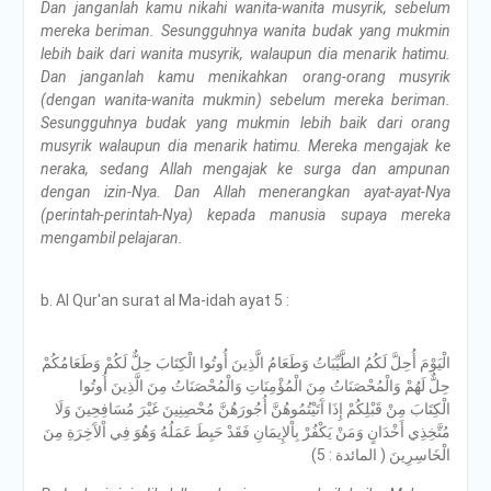
Dan janganlah kamu nikahi wanita-wanita musyrik, sebelum
mereka beriman. Sesungguhnya wanita budak yang mukmin
lebih baik dari wanita musyrik, walaupun dia menarik hatimu.
Dan janganlah kamu menikahkan orang-orang musyrik
(dengan wanita-wanita mukmin) sebelum mereka beriman.
Sesungguhnya budak yang mukmin lebih baik dari orang
musyrik walaupun dia menarik hatimu. Mereka mengajak ke
neraka, sedang Allah mengajak ke surga dan ampunan
dengan izin-Nya. Dan Allah menerangkan ayat-ayat-Nya
(perintah-perintah-Nya) kepada manusia supaya mereka
mengambil pelajaran.
b. Al Qur'an surat al Ma-idah ayat 5 :
الْيَوْمَ أُحِلَّ لَكُمُ الطَّيِّبَاتُ وَطَعَامُ الَّذِينَ أُوتُوا الْكِتَابَ حِلٌّ لَكُمْ وَطَعَامُكُمْ
حِلٌّ لَهُمْ وَالْمُحْصَنَاتُ مِنَ الْمُؤْمِنَاتِ وَالْمُحْصَنَاتُ مِنَ الَّذِينَ أُوتُوا
الْكِتَابَ مِنْ قَبْلِكُمْ إِذَا آَتَيْتُمُوهُنَّ أُجُورَهُنَّ مُحْصِنِينَ غَيْرَ مُسَافِحِينَ وَلَا
مُتَّخِذِي أَخْدَانٍ وَمَنْ يَكْفُرْ بِاْلإِيمَانِ فَقَدْ حَبِطَ عَمَلُهُ وَهُوَ فِي اْلآَخِرَةِ مِنَ
الْخَاسِرِينَ ( المائدة : 5)