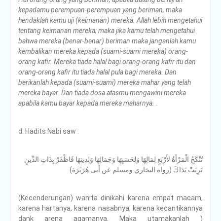
kepadamu perempuan-perempuan yang beriman, maka
hendaklah kamu uji (keimanan) mereka. Allah lebih mengetahui
tentang keimanan mereka; maka jika kamu telah mengetahui
bahwa mereka (benar-benar) beriman maka janganlah kamu
kembalikan mereka kepada (suami-suami mereka) orang-
orang kafir. Mereka tiada halal bagi orang-orang kafir itu dan
orang-orang kafir itu tiada halal pula bagi mereka. Dan
berikanlah kepada (suami-suami) mereka mahar yang telah
mereka bayar. Dan tiada dosa atasmu mengawini mereka
apabila kamu bayar kepada mereka maharnya. .
d. Hadits Nabi saw :
تُنْكَحُ الْمَرْأَةُ لأَرْبَعٍ لِمَالِهَا وَلِحَسَبِهَا وَجَمَالِهَا وَلِدِينِهَا فَاظْفَرْ بِذَاتِ الدِّينِ
تَرِبَتْ يَدَاكَ (رواه البخاري ومسلم عن أبى هُرَيْرَةَ)
(Kecenderungan) wanita dinikahi karena empat macam,
karena hartanya, karena nasabnya, karena kecantikannya
dank arena agamanya. Maka utamakanlah )