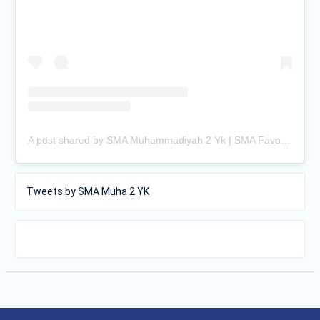
A post shared by SMA Muhammadiyah 2 Yk | SMA Favorit Jogja (@smamuhayogya)
Tweets by SMA Muha 2 YK