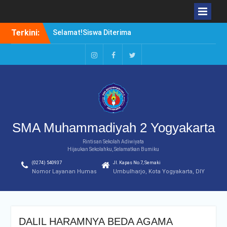
Skip
Terkini:
Selamat!Siswa Diterima
to
PTN Jalur SBMPTN 2020
content
Borong Prestasi. Agung
Setiwan, Kuliah di Luar
Instagram
Facebook
Twitter
Negeri atau di Dalam
Negeri?
Duduki Peringkat Pertama
Rangking Pararel IPA
SMA Muhammadiyah 2 Yogyakarta
Rintisan Sekolah Adiwiyata
Hijaukan Sekolahku, Selamatkan Bumiku
(0274) 540937
Jl. Kapas No.7, Semaki
Nomor Layanan Humas
Umbulharjo, Kota Yogyakarta, DIY
DALIL HARAMNYA BEDA AGAMA