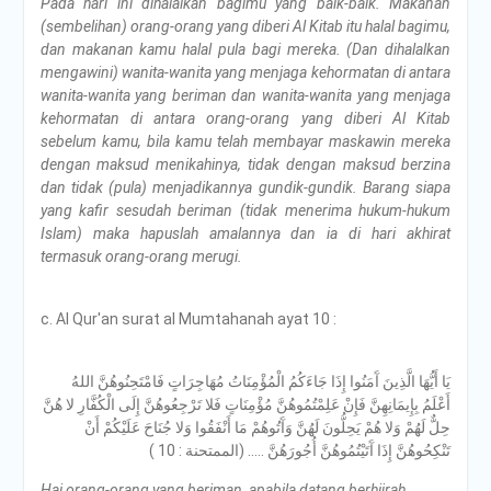
Pada hari ini dihalalkan bagimu yang baik-baik. Makanan
(sembelihan) orang-orang yang diberi Al Kitab itu halal bagimu,
dan makanan kamu halal pula bagi mereka. (Dan dihalalkan
mengawini) wanita-wanita yang menjaga kehormatan di antara
wanita-wanita yang beriman dan wanita-wanita yang menjaga
kehormatan di antara orang-orang yang diberi Al Kitab
sebelum kamu, bila kamu telah membayar maskawin mereka
dengan maksud menikahinya, tidak dengan maksud berzina
dan tidak (pula) menjadikannya gundik-gundik. Barang siapa
yang kafir sesudah beriman (tidak menerima hukum-hukum
Islam) maka hapuslah amalannya dan ia di hari akhirat
termasuk orang-orang merugi.
c. Al Qur'an surat al Mumtahanah ayat 10 :
يَا أَيُّهَا الَّذِينَ آَمَنُوا إِذَا جَاءَكُمُ الْمُؤْمِنَاتُ مُهَاجِرَاتٍ فَامْتَحِنُوهُنَّ اللهُ
أَعْلَمُ بِإِيمَانِهِنَّ فَإِنْ عَلِمْتُمُوهُنَّ مُؤْمِنَاتٍ فَلا تَرْجِعُوهُنَّ إِلَى الْكُفَّارِ لا هُنَّ
حِلٌّ لَهُمْ وَلا هُمْ يَحِلُّونَ لَهُنَّ وَآَتُوهُمْ مَا أَنْفَقُوا وَلا جُنَاحَ عَلَيْكُمْ أَنْ
تَنْكِحُوهُنَّ إِذَا آَتَيْتُمُوهُنَّ أُجُورَهُنَّ ….. (الممتحنة : 10 )
Hai orang-orang yang beriman, apabila datang berhijrah