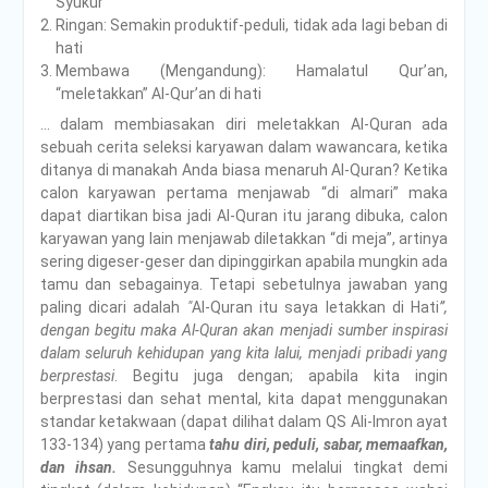
Syukur
Ringan: Semakin produktif-peduli, tidak ada lagi beban di
hati
Membawa (Mengandung): Hamalatul Qur’an,
“meletakkan” Al-Qur’an di hati
… dalam membiasakan diri meletakkan Al-Quran ada
sebuah cerita seleksi karyawan dalam wawancara, ketika
ditanya di manakah Anda biasa menaruh Al-Quran? Ketika
calon karyawan pertama menjawab “di almari” maka
dapat diartikan bisa jadi Al-Quran itu jarang dibuka, calon
karyawan yang lain menjawab diletakkan “di meja”, artinya
sering digeser-geser dan dipinggirkan apabila mungkin ada
tamu dan sebagainya. Tetapi sebetulnya jawaban yang
paling dicari adalah
"
Al-Quran itu saya letakkan di Hati
”,
dengan begitu maka Al-Quran akan menjadi sumber inspirasi
dalam seluruh kehidupan yang kita lalui, menjadi pribadi yang
berprestasi
. Begitu juga dengan; apabila kita ingin
berprestasi dan sehat mental, kita dapat menggunakan
standar ketakwaan (dapat dilihat dalam QS Ali-Imron ayat
133-134) yang pertama
tahu diri, peduli, sabar, memaafkan,
dan ihsan.
Sesungguhnya kamu melalui tingkat demi