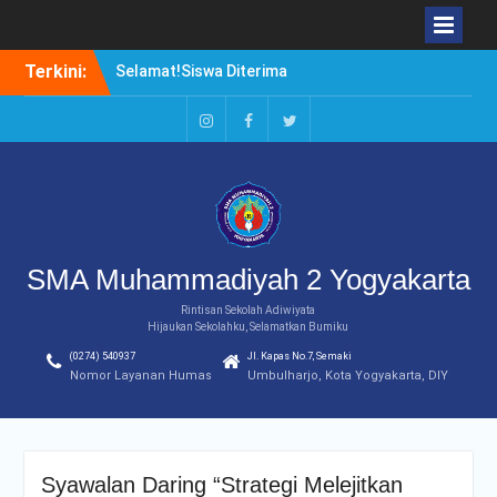
Selamat!Siswa Diterima
Skip
Terkini:
PTN Jalur SBMPTN 2020
to
Borong Prestasi. Agung
content
Setiwan, Kuliah di Luar
Negeri atau di Dalam
Instagram
Facebook
Twitter
Negeri?
Duduki Peringkat Pertama
Rangking Pararel IPA
SMA Muhammadiyah 2 Yogyakarta
Rintisan Sekolah Adiwiyata
Hijaukan Sekolahku, Selamatkan Bumiku
(0274) 540937
Jl. Kapas No.7, Semaki
Nomor Layanan Humas
Umbulharjo, Kota Yogyakarta, DIY
Syawalan Daring “Strategi Melejitkan