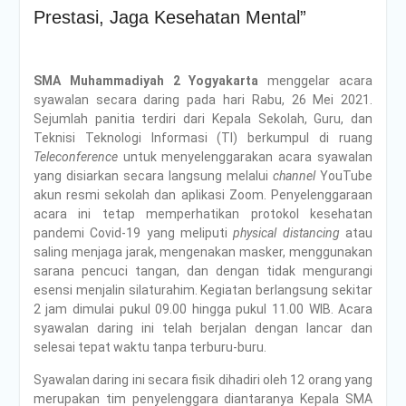
Prestasi, Jaga Kesehatan Mental”
SMA Muhammadiyah 2 Yogyakarta
menggelar acara
syawalan secara daring pada hari Rabu, 26 Mei 2021.
Sejumlah panitia terdiri dari Kepala Sekolah, Guru, dan
Teknisi Teknologi Informasi (TI) berkumpul di ruang
Teleconference
untuk menyelenggarakan acara syawalan
yang disiarkan secara langsung melalui
channel
YouTube
akun resmi sekolah dan aplikasi Zoom. Penyelenggaraan
acara ini tetap memperhatikan protokol kesehatan
pandemi Covid-19 yang meliputi
physical distancing
atau
saling menjaga jarak, mengenakan masker, menggunakan
sarana pencuci tangan, dan dengan tidak mengurangi
esensi menjalin silaturahim. Kegiatan berlangsung sekitar
2 jam dimulai pukul 09.00 hingga pukul 11.00 WIB. Acara
syawalan daring ini telah berjalan dengan lancar dan
selesai tepat waktu tanpa terburu-buru.
Syawalan daring ini secara fisik dihadiri oleh 12 orang yang
merupakan tim penyelenggara diantaranya Kepala SMA