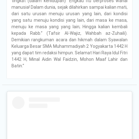
tingkat (dalam kehidupan) “Engkau itu berproses wahai
manusia! Dalam dunia, sejak dilahirkan sampai kalian mati,
dari satu urusan menuju urusan yang lain, dari kondisi
yang satu menuju kondisi yang lain, dari masa ke masa,
menuju ke masa yang yang lain; Hingga kalian kembali
kepada Rabb.” (Tafsir Al-Wajiz, Wahbah az-Zuhaili).
Demikian rangkuman acara dan hikmah dalam Syawalan
Keluarga Besar SMA Muhammadiyah 2 Yogyakarta 1442 H
yang dapat tim redaksi himpun. Selamat Hari Raya Idul Fitri
1442 H, Minal Aidin Wal Faidzin, Mohon Maaf Lahir dan
Batin.”