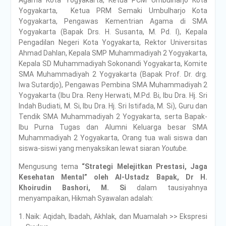
Agama Kota Yogyakarta, Ketua PCM Umbulharjo Kota
Yogyakarta, Ketua PRM Semaki Umbulharjo Kota
Yogyakarta, Pengawas Kementrian Agama di SMA
Yogyakarta (Bapak Drs. H. Susanta, M. Pd. I), Kepala
Pengadilan Negeri Kota Yogyakarta, Rektor Universitas
Ahmad Dahlan, Kepala SMP Muhammadiyah 2 Yogyakarta,
Kepala SD Muhammadiyah Sokonandi Yogyakarta, Komite
SMA Muhammadiyah 2 Yogyakarta (Bapak Prof. Dr. drg.
Iwa Sutardjo), Pengawas Pembina SMA Muhammadiyah 2
Yogyakarta (Ibu Dra. Reny Herwati, M.Pd. Bi, Ibu Dra. Hj. Sri
Indah Budiati, M. Si, Ibu Dra. Hj. Sri Istifada, M. Si), Guru dan
Tendik SMA Muhammadiyah 2 Yogyakarta, serta Bapak-
Ibu Purna Tugas dan Alumni Keluarga besar SMA
Muhammadiyah 2 Yogyakarta, Orang tua wali siswa dan
siswa-siswi yang menyaksikan lewat siaran
Youtube.
Mengusung tema
“Strategi Melejitkan Prestasi, Jaga
Kesehatan Mental” oleh Al-Ustadz Bapak, Dr H.
Khoirudin Bashori, M. Si
dalam tausiyahnya
menyampaikan, Hikmah Syawalan adalah:
Naik: Aqidah, Ibadah, Akhlak, dan Muamalah >> Ekspresi