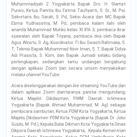
Muhammadiyah 2 Yogyakarta Bapak Drs. H. Slamet
Purwo, Ketua Panitia Ibu Fatma Taufiyanti, S. Si., M. Psi,
Sekretaris Ibu Sarah, S. Pd, Seksi Acara dan MC Bapak
Ebma Yudhasatria, M. Pd, pembaca kalam ilahi oleh
ananda Muhammad Muhlis kelas XI IPA 3, pembaca ikrar
syawalan oleh Bapak Triyana, pembaca doa oleh Bapak
Agus Winoto, S. Ag, Koordinator TI Ibu Swasti Rahmalia, S.
T, Teknisi Bapak Muhammad Noor Iman, S. T, Bapak Didya
Adi Prasista, S. Kom, dan Bapak Jumadi selaku bidang
perlengkapan, sedangkan tamu undangan bergabung
dengan aplikasi Zoom dan secara umum menyaksikan
melalui
channel
YouTube.
Acara diselenggarakan dengan
live streaming
YouTube dan
dalam aplikasi Zoom diantaranya panitia mengundang;
Ketua Majelis Dikdasmen PWM Daerah Istimewa
Yogyakarta (Bapak Ahmad Muhammad, M. Ag) sebagai
pembicara sambutan, Ketua PDM Kota Yogyakarta, Ketua
Majelis Dikdasmen PDM Kota Yogyakarta (Bapak Dr. Joko
Susilo, M. Pd.), Kepala Balai Dikmen Kota Yogyakarta Dinas
Dikpora Daerah Istimewa Yogyakarta, Kepala Kementrian