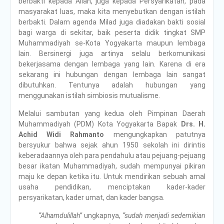
berbakti kepada Allah, juga kepada Persyarikatan, pada
masyarakat luas, maka kita menyebutkan dengan istilah
berbakti. Dalam agenda Milad juga diadakan bakti sosial
bagi warga di sekitar, baik peserta didik tingkat SMP
Muhammadiyah se-Kota Yogyakarta maupun lembaga
lain. Bersinergi juga artinya selalu berkomunikasi
bekerjasama dengan lembaga yang lain. Karena di era
sekarang ini hubungan dengan lembaga lain sangat
dibutuhkan. Tentunya adalah hubungan yang
menggunakan istilah simbiosis mutualisme.
Melalui sambutan yang kedua oleh Pimpinan Daerah
Muhammadiyah (PDM) Kota Yogyakarta Bapak
Drs. H.
Achid Widi Rahmanto
mengungkapkan patutnya
bersyukur bahwa sejak ahun 1950 sekolah ini dirintis
keberadaannya oleh para pendahulu atau pejuang-pejuang
besar ikatan Muhammadiyah, sudah mempunyai pikiran
maju ke depan ketika itu. Untuk mendirikan sebuah amal
usaha pendidikan, menciptakan kader-kader
persyarikatan, kader umat, dan kader bangsa.
“Alhamdulillah”
ungkapnya,
“sudah menjadi sedemikian