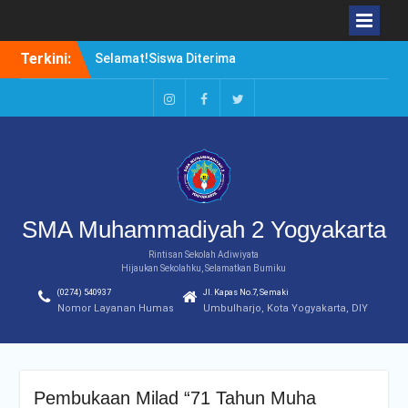
Selamat!Siswa Diterima
Skip
Terkini:
PTN Jalur SBMPTN 2020
to
Borong Prestasi. Agung
content
Setiwan, Kuliah di Luar
Negeri atau di Dalam
Instagram
Facebook
Twitter
Negeri?
Duduki Peringkat Pertama
Rangking Pararel IPA
SMA Muhammadiyah 2 Yogyakarta
Rintisan Sekolah Adiwiyata
Hijaukan Sekolahku, Selamatkan Bumiku
(0274) 540937
Jl. Kapas No.7, Semaki
Nomor Layanan Humas
Umbulharjo, Kota Yogyakarta, DIY
Pembukaan Milad “71 Tahun Muha