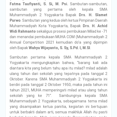
Fatma Taufiyanti, S. Si, M. Psi.
Sambutan-sambutan,
sambutan yang pertama oleh kepala SMA
Muhammadiyah 2 Yogyakarta Bapak
Drs. H. Slamet
Purwo
. Sambutan yang kedua oleh ketua Pimpinan Daerah
Muhammadiyah Kota Yogyakarta, Bapak
Drs. H. Achid
Widi Rahmanto
sekaligus prosesi pembukaan Milad ke -71
dan menandai pembukaan MUHA COM (Muhammadiyah 2
Annual Competition 2021 kemudian do’a yang dipimpin
oleh Bapak
Wahyu Wijayanto, S. Sy, S.Pd. I, M.SI
.
Sambutan pertama kepala SMA Muhammadiyah 2
Yogyakarta mengungkapkan bahwa, “barang kali ada
diantara kita yang belum tahu apa itu milad? milad adalah
ulang tahun dari sekolah yang tepatnya pada tanggal 2
Oktober. Karena SMA Muhammadiyah 2 Yogyakarta ini
berdiri pada tanggal 2 Oktober 1950, maka pada tahun ini
tahun 2021, MUHA memperingati milad atau ulang tahun
sekolah yang ke 71”. Sambungnya kepala SMA
Muhammadiyah 2 Yogyakarta, sebagaimana tema milad
yang disampaikan ketua panitia, kegiatan ini bertujuan
untuk berbakti dalam arti, semua makhluk Allah itu pasti