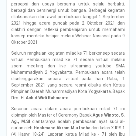
persepsi dan upaya bersama untuk selalu berbakti,
berbagi dan bersinergi untuk bangsa. Berbagai kegiatan
dilaksanakan dari awal pembukaan tanggal 1 September
2021 hingga acara puncak pada 2 Oktober 2021 dan
diakhiri dengan refleksi pembelajaran untuk memahami
konsep merdeka belajar melaui Webinar Nasional pada 9
Oktober 2021.
Seluruh rangkaian kegiatan milad ke 71 berkonsep secara
virtual. Pembukaan milad ke 71 secara virtual melalui
zoom meeting dan live streaming youtube SMA
Muhammadiyah 2 Yogyakarta. Pembukaan acara telah
diselenggarakan secara virtual pada hari Rabu, 1
September 2021 yang secara resmi dibuka oleh Ketua
Pimpinan Daerah Muhammadiyah Kota Yogyakarta, Bapak
Drs. H. Achid Widi Rahmanto.
Susunan acara dalam acara pembukaan milad 71 ini
dipimpin oleh Master of Ceremony Bapak
Agus Winoto, S.
Ag., M.SI
diantaranya adalah pembacaan ayat suci al-
qur’an oleh
Hoshmand Akram Murtadha
dari kelas X IPS 1
(Al Hasyr 18-24). Laporan ketua Milad ke - 71 oleh Ibu