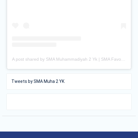
A post shared by SMA Muhammadiyah 2 Yk | SMA Favorit Jogja (@smamuhayogya)
Tweets by SMA Muha 2 YK