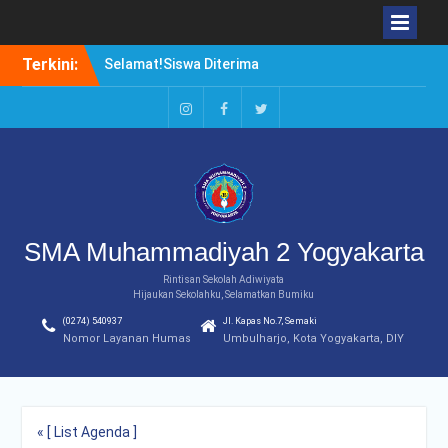
Skip
Terkini:
Selamat!Siswa Diterima
to
PTN Jalur SBMPTN 2020
content
Borong Prestasi. Agung
Setiwan, Kuliah di Luar
Instagram
Facebook
Twitter
Negeri atau di Dalam
Negeri?
Duduki Peringkat Pertama
Rangking Pararel IPA
SMA Muhammadiyah 2 Yogyakarta
Rintisan Sekolah Adiwiyata
Hijaukan Sekolahku, Selamatkan Bumiku
(0274) 540937
Jl. Kapas No.7, Semaki
Nomor Layanan Humas
Umbulharjo, Kota Yogyakarta, DIY
« [ List Agenda ]