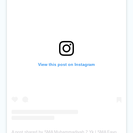
View this post on Instagram
A post shared by SMA Muhammadiyah 2 Yk | SMA Favorit Jogja (@smamuhayogya)