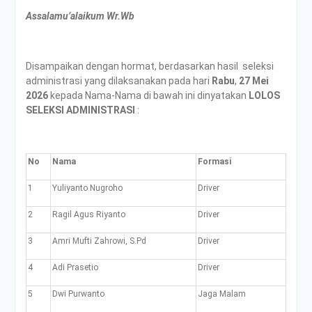
Assalamu’alaikum Wr.Wb
Disampaikan dengan hormat, berdasarkan hasil seleksi
administrasi yang dilaksanakan pada hari
Rabu
,
27 Mei
2026
kepada Nama-Nama di bawah ini dinyatakan
LOLOS
SELEKSI ADMINISTRASI
:
No
Nama
Formasi
1
Yuliyanto Nugroho
Driver
2
Ragil Agus Riyanto
Driver
3
Amri Mufti Zahrowi, S.Pd
Driver
4
Adi Prasetio
Driver
5
Dwi Purwanto
Jaga Malam