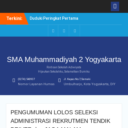
Skip
Terkini:
Duduki Peringkat Pertama
to
Rangking Pararel IPA
content
Selamat!Siswa Diterima
PTN Jalur SBMPTN 2020
Instagram
Facebook
Twitter
Borong Prestasi. Agung
Setiwan, Kuliah di Luar
Negeri atau di Dalam
SMA Muhammadiyah 2 Yogyakarta
Negeri?
Rintisan Sekolah Adiwiyata
Hijaukan Sekolahku, Selamatkan Bumiku
(0274) 540937
Jl. Kapas No.7, Semaki
Nomor Layanan Humas
Umbulharjo, Kota Yogyakarta, DIY
PENGUMUMAN LOLOS SELEKSI
ADMINISTRASI REKRUTMEN TENDIK