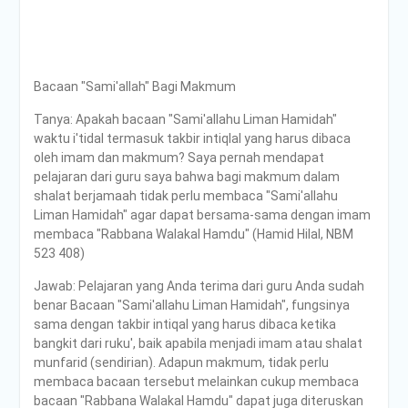
Bacaan "Sami'allah" Bagi Makmum
Tanya: Apakah bacaan "Sami'allahu Liman Hamidah"
waktu i'tidal termasuk takbir intiqlal yang harus dibaca
oleh imam dan makmum? Saya pernah mendapat
pelajaran dari guru saya bahwa bagi makmum dalam
shalat berjamaah tidak perlu membaca "Sami'allahu
Liman Hamidah" agar dapat bersama-sama dengan imam
membaca "Rabbana Walakal Hamdu" (Hamid Hilal, NBM
523 408)
Jawab: Pelajaran yang Anda terima dari guru Anda sudah
benar Bacaan "Sami'allahu Liman Hamidah", fungsinya
sama dengan takbir intiqal yang harus dibaca ketika
bangkit dari ruku', baik apabila menjadi imam atau shalat
munfarid (sendirian). Adapun makmum, tidak perlu
membaca bacaan tersebut melainkan cukup membaca
bacaan "Rabbana Walakal Hamdu" dapat juga diteruskan