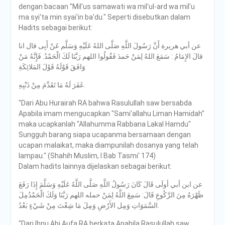
dengan bacaan "Mil'us samawati wa mil'ul-ard wa mil'u
ma syi'ta min syai'in ba'du." Seperti disebutkan dalam
Hadits sebagai berikut:
عن أبي هريرة أَنَّ رَسُولَ اللَّهِ صَلَّى اللهُ عَلَيْهِ وَسَلَّم عَنْ أَبِى قال انا
قالَ الإِمَامُ : سَمَعَ اللهُ لِمَنْ حَمدَ فَقُولُوا اللهم رَبَّنَا لَكَ الْحَمْدُ. فَإِنَّهُ مَنْ
وَافَقَ قَوْلَهُ قَوْلَ المَلائِكَةِ
غَفَرَ لَهُ مَا تَقَدَّمَ مِنْ ذَنْبِهِ.
"Dari Abu Hurairah RA bahwa Rasulullah saw bersabda
Apabila imam mengucapkan "Sami'allahu Liman Hamidah"
maka ucapkanlah "Allahumma Rabbana Lakal Hamdu"
Sungguh barang siapa ucapanma bersamaan dengan
ucapan malaikat, maka diampunilah dosanya yang telah
lampau." (Shahih Muslim, I Bab Tasmi' 174)
Dalam hadits lainnya dijelaskan sebagai berikut:
عن ابن أبي أولَى قَالَ كَانَ رَسُولُ اللَّهِ صَلَّى اللَّهُ عَلَيْهِ وَسَلَّمَ إِذَا رَفَعَ
ظَهْرَهُ مِنَ الرَّكُوعِ قَالَ: سَمِعَ اللَّهُ لِمَنْ حمله اللهم رَبَّنَا وَلَكَ الْحَمْدُمِلَ
السَّمَوَاتِ وَمِل الأَرْضِ وَمِلَ مَا شِعْتَ مِنْ شَيْءٍ بَعْدُ.
"Dari Ibnu Abi Aufa RA berkata Apabila Rasulullah saw