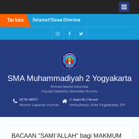
Skip
Terkini:
Selamat!Siswa Diterima
to
PTN Jalur SBMPTN 2020
content
Borong Prestasi. Agung
Setiwan, Kuliah di Luar
Instagram
Facebook
Twitter
Negeri atau di Dalam
Negeri?
Duduki Peringkat Pertama
Rangking Pararel IPA
SMA Muhammadiyah 2 Yogyakarta
Rintisan Sekolah Adiwiyata
Hijaukan Sekolahku, Selamatkan Bumiku
(0274) 540937
Jl. Kapas No.7, Semaki
Nomor Layanan Humas
Umbulharjo, Kota Yogyakarta, DIY
BACAAN "SAMI'ALLAH" bagi MAKMUM