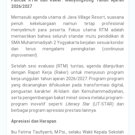
Puncak RTM dan Raker: Menyongsong Tahun Ajaran
2026/2027
Memasuki agenda utama di Java Village Resort, suasana
penuh kekeluargaan namun tetap profesional
menyelimuti para peserta. Fokus utama RTM adalah
memastikan bahwa seluruh standar mutu pendidikan di
SMA Muhammadiyah 2 Yogyakarta berjalan sesuai koridor
dan terus mengalami peningkatan (
continuous
improvement
).
Setelah sesi evaluasi (RTM) tuntas, agenda dilanjutkan
dengan Rapat Kerja (Raker) untuk menyusun program
kerja unggulan tahun ajaran 2026/2027. Program-program
yang dicanangkan difokuskan pada transformasi digital,
penguatan karakter Al-Islam dan Kemuhammadiyahan,
serta pengembangan bakat minat siswa melalui program-
program inovatif seperti
Literacy Star
(LIT-STAR) dan
berbagai program apresiasi prestasi lainnya.
Apresiasi dan Harapan
Ibu Fatma Taufiyanti, M.Psi., selaku Wakil Kepala Sekolah