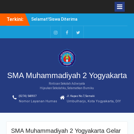
Skip
Terkini:
Selamat!Siswa Diterima
to
PTN Jalur SBMPTN 2020
content
Borong Prestasi. Agung
Setiwan, Kuliah di Luar
Instagram
Facebook
Twitter
Negeri atau di Dalam
Negeri?
Duduki Peringkat Pertama
Rangking Pararel IPA
SMA Muhammadiyah 2 Yogyakarta
Rintisan Sekolah Adiwiyata
Hijaukan Sekolahku, Selamatkan Bumiku
(0274) 540937
Jl. Kapas No.7, Semaki
Nomor Layanan Humas
Umbulharjo, Kota Yogyakarta, DIY
SMA Muhammadiyah 2 Yogyakarta Gelar